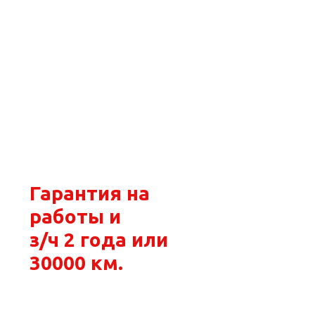
Сеть филиалов
в Москве и МО
Все виды
слесарных и
кузовных работ.
Гарантия на
работы и
з/ч 2 года или
30000 км.