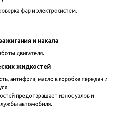
роверка фар и электросистем.
зажигания и накала
аботы двигателя.
еских жидкостей
ть, антифриз, масло в коробке передач и
уля.
стей предотвращает износ узлов и
службы автомобиля.