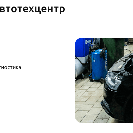
втотехцентр
гностика