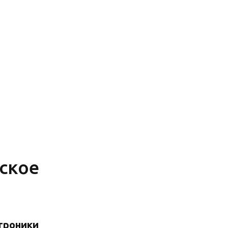
ское
троники