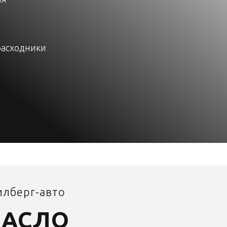
расходники
илберг-авто
МАСЛО