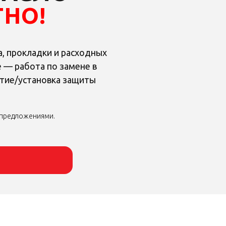
ТНО!
а, прокладки и расходных
 — работа по замене в
ятие/установка защиты
 предложениями.
 предложениями.