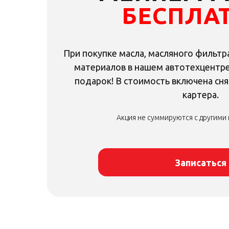
БЕСПЛА
+7 495 023-23-23
При покупке масла, масляного фильтр
материалов в нашем автотехцентре
подарок! В стоимость включена сн
картера.
Акция не суммируются с другими
Акция не суммируются с другими
Записаться