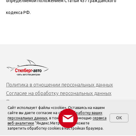
определяемой положением Статьи 437 Гражданского
кодекса РФ.
Политика в отношении персональных данных
Согласие на обработку персональных данных
Пользовательское соглашение
Сайт использует файлы «cookie». Оставаясь на нашем
Согласие на обработку персональных данных с
сайте вы даете согласие на сбор и
обработку ваших
помощью Яндекс.Метрика
OK
персональных данных
, в том числе с помощью
сервиса
Позвонить
веб-аналитики
"Яндекс.Метрика". Вы можете
запретить обработку cookies в настройках браузера.