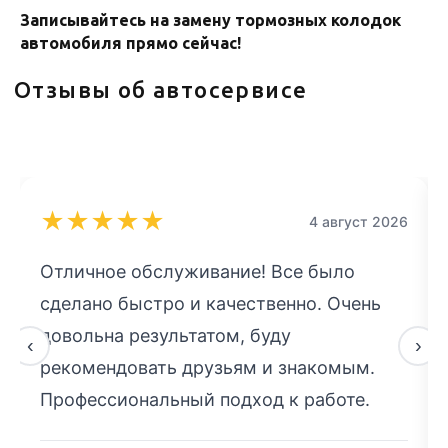
Записывайтесь на замену тормозных колодок
ОСТАВЬТЕ ЗАЯВКУ
автомобиля прямо сейчас!
Ответим на вопросы по срокам
и стоимости, запишем на удобное
для вас время
+7
★
★
★
★
★
4 август 2026
Я даю согласие на обработку
персональных данных в соответствии с
политикой конфиденциальности
Отличное обслуживание! Все было
сделано быстро и качественно. Очень
Отправить
довольна результатом, буду
‹
›
рекомендовать друзьям и знакомым.
Профессиональный подход к работе.