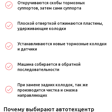
Откручиваются скобы тормозных
суппортов, затем сами суппорта
Стоимость замены тормозных
Плоской отверткой отжимаются пластины,
колодок в Москве и Одинцово*
удерживающие колодки
Устанавливаются новые тормозные колодки
и датчики
Акции в автосервисах Стилберг-авто
Машина собирается в обратной
последовательности
Замена тормозных колодок
При замене задних колодок, так же
с гарантией в Москве и области
производится чистка и смазка
направляющих