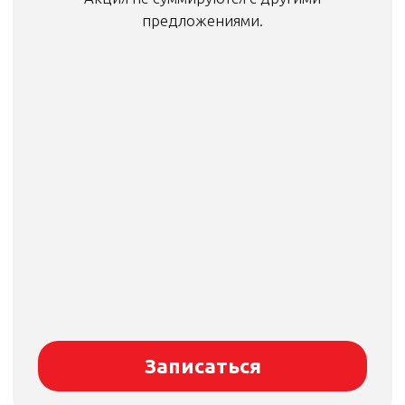
Записаться
Когда требуется замена
тормозных колодок?
Признаки износа:
Скрежет или металлический лязг
(срабатывание индикатора износа)
Увеличение тормозного пути
Вибрация руля или педали тормоза
Снижение уровня тормозной
жидкости
Толщина фрикционного слоя менее 3
мм
Рекомендуемые интервалы замены:
Городская езда: 20 000–30 000 км
Загородные поездки: 30 000–50 000 км