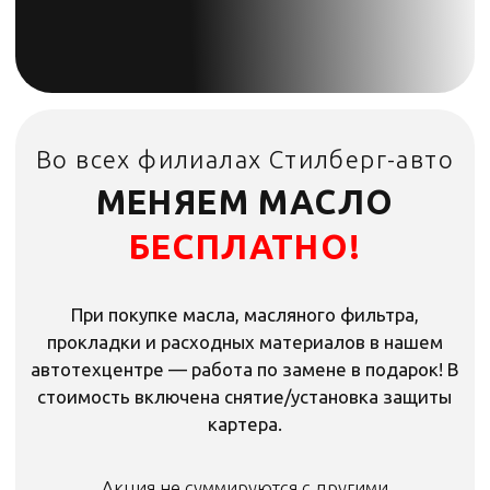
МЕНЯЕМ МАСЛО
БЕСПЛАТНО!
При покупке масла, масляного фильтра,
прокладки и расходных материалов в нашем
автотехцентре — работа по замене в подарок! В
стоимость включена снятие/установка защиты
картера.
Акция не суммируются с другими
Акция не суммируются с другими
предложениями.
предложениями.