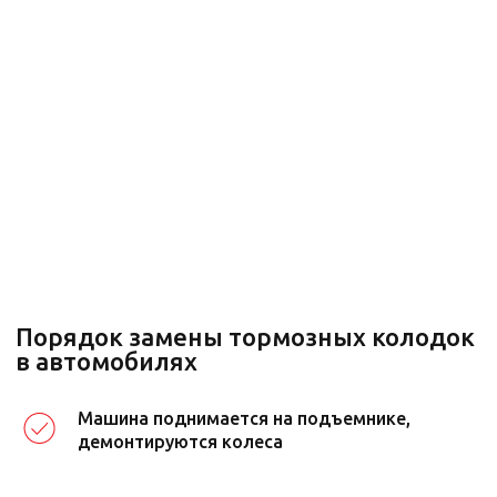
Стилберг-Авто
Оперативный ремонт в день
обращения
Современное оборудование и точная
диагностика
Опытные мастера со стажем 10+ лет
Собственный склад запчастей
Гарантия на все работы и запчасти
Доступные цены, скидки и акции
Машина поднимается на подъемнике,
демонтируются колеса