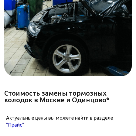
Во всех филиалах Стилберг-авто
ГАРАНТИЯ
на ремонтные работы
и запчасти
Гарантия 2 года или 30 тыс. км. (что
наступит раньше)
Точный период гарантии на запчасти может
отличаться.
Записаться
Актуальные цены вы можете найти в разделе
"Прайс"