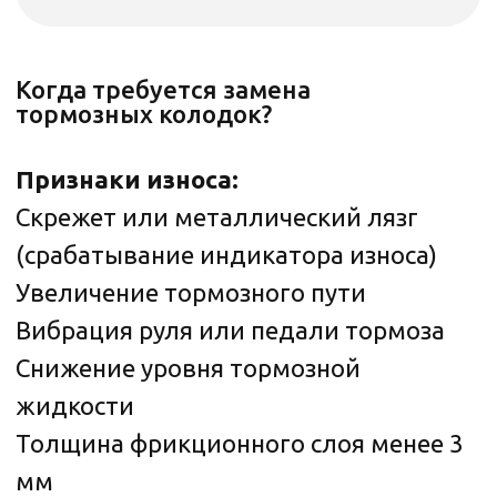
Агрессивный стиль вождения: 15 000–
20 000 км
Чем раньше выя вить и устранить
проблему, тем дешевле
и безопаснее будет ремонт!
Записаться на диагностику