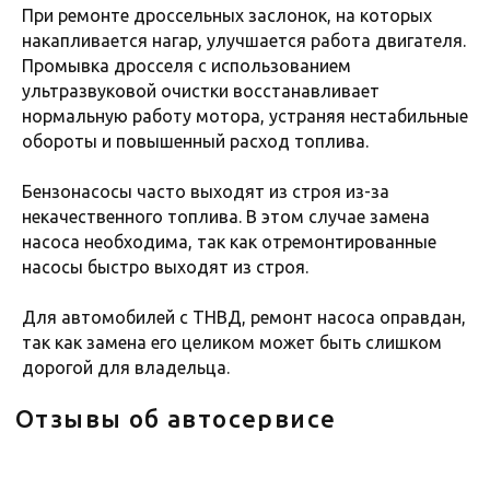
При ремонте дроссельных заслонок, на которых
накапливается нагар, улучшается работа двигателя.
Промывка дросселя с использованием
ультразвуковой очистки восстанавливает
ОСТАВЬТЕ ЗАЯВКУ
нормальную работу мотора, устраняя нестабильные
обороты и повышенный расход топлива.
Ответим на вопросы по срокам
Бензонасосы часто выходят из строя из-за
и стоимости, запишем на удобное
для вас время
некачественного топлива. В этом случае замена
насоса необходима, так как отремонтированные
насосы быстро выходят из строя.
+7
Для автомобилей с ТНВД, ремонт насоса оправдан,
так как замена его целиком может быть слишком
Я даю согласие на обработку
персональных данных в соответствии с
дорогой для владельца.
политикой конфиденциальности
Отправить