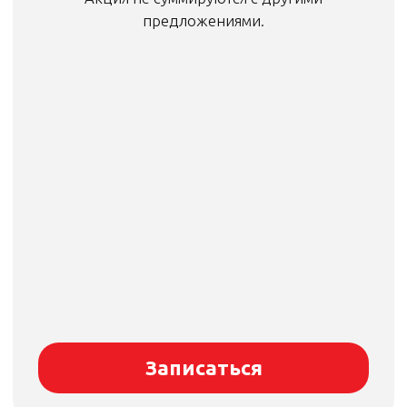
Записаться
Основные типы поломки ТНВД
Заклинивание насоса.
Выработка плунжерной пары.
Отказ в заводке автомобиля на
холодную или горячую.
Подтекание сальников ТНВД.
Потеря требуемого для устойчивой
работы давления.
Проблемы с электронной головкой
(чаще всего сгорает плата).
Образование ржавчины внутри ТНВД,
в следствии попадания воды.