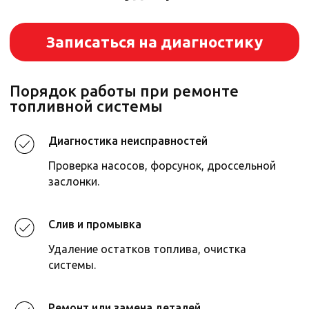
Собственный склад запчастей
Гарантия на все работы и запчасти
Доступные цены, скидки и акции
Диагностика неисправностей
Проверка насосов, форсунок, дроссельной
заслонки.
Слив и промывка
Удаление остатков топлива, очистка
Цены на ремонт топливной системы*
системы.
Ремонт или замена деталей