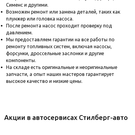
Сименс и другими.
Возможен ремонт или замена деталей, таких как
плунжер или головка насоса.
После ремонта насос проходит проверку под
давлением.
Мы предоставляем гарантии на все работы по
ремонту топливных систем, включая насосы,
форсунки, дроссельные заслонки и другие
Во всех филиалах Стилберг-авто
компоненты.
ГАРАНТИЯ
На складе есть оригинальные и неоригинальные
на ремонтные работы
запчасти, а опыт наших мастеров гарантирует
и запчасти
высокое качество и низкие цены.
Гарантия 2 года или 30 тыс. км. (что
наступит раньше)
Точный период гарантии на запчасти может
отличаться.
Записаться