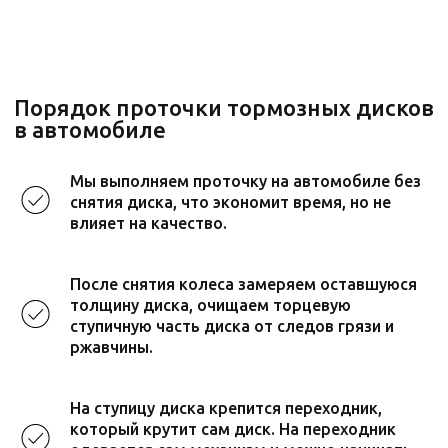
Опытные мастера со стажем 10+ лет
Собственный склад запчастей
Гарантия на все работы и запчасти
Доступные цены, скидки и акции
Мы выполняем проточку на автомобиле без
снятия диска, что экономит время, но не
влияет на качество.
После снятия колеса замеряем оставшуюся
толщину диска, очищаем торцевую
ступичную часть диска от следов грязи и
ржавчины.
Стоимость проточки тормозных
На ступицу диска крепится переходник,
дисков в автомобиле в Москве
который крутит сам диск. На переходник
и Одинцово*