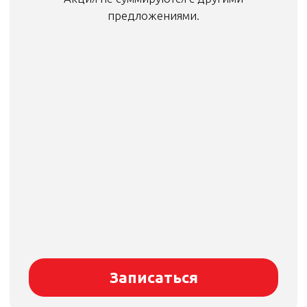
Записаться
Когда требуется проточка
тормозных дисков в автомобиле?
Тормозные диски со временем
изнашиваются, появляются
борозды, волны и биение. Основные
признаки:
Вибрация педали тормоза или руля
при замедлении
Скрип и шум при торможении
Снижение эффективности тормозной
системы
Неровный износ колодок