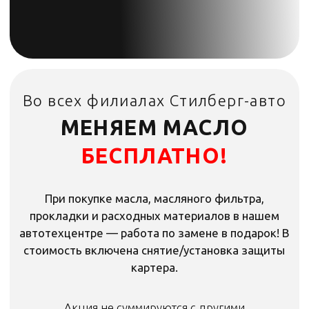
МЕНЯЕМ МАСЛО
БЕСПЛАТНО!
При покупке масла, масляного фильтра,
прокладки и расходных материалов в нашем
автотехцентре — работа по замене в подарок! В
стоимость включена снятие/установка защиты
картера.
Акция не суммируются с другими
Акция не суммируются с другими
предложениями.
предложениями.