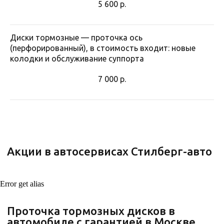
5 600
р.
Диски тормозные — проточка ось
Во всех филиалах Стилберг-авто
(перфорированный), в стоимость входит: новые
ГАРАНТИЯ
колодки и обслуживание суппорта
на ремонтные работы
и запчасти
7 000
р.
Гарантия 2 года или 30 тыс. км. (что
наступит раньше)
Точный период гарантии на запчасти может
отличаться.
Записаться
Error get alias