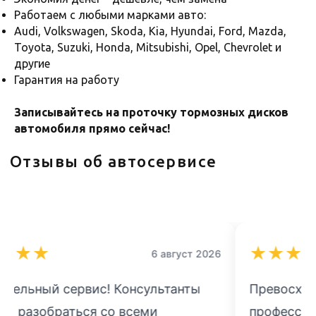
Работаем с любыми марками авто:
Audi, Volkswagen, Skoda, Kia, Hyundai, Ford, Mazda,
Ответим на вопросы по срокам
и стоимости, запишем на удобное
Toyota, Suzuki, Honda, Mitsubishi, Opel, Chevrolet и
для вас время
другие
Гарантия на работу
+7
Записывайтесь на проточку тормозных дисков
автомобиля прямо сейчас!
Я даю согласие на обработку
персональных данных в соответствии с
политикой конфиденциальности
Отправить
★
★
★
★
★
6 август 2026
Превосходное качество и
профессионализм на всех этапах