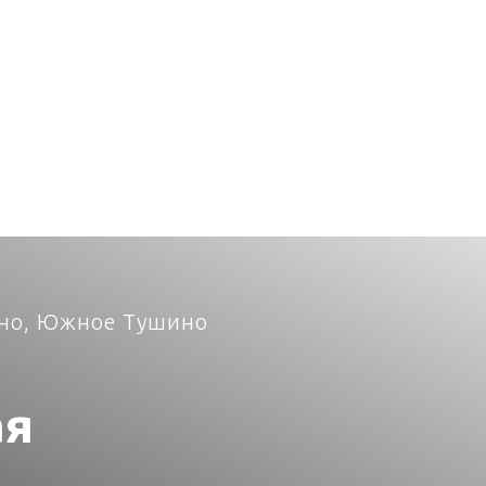
ино, Южное Тушино
ая