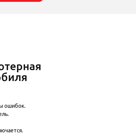
ютерная
обиля
ы ошибок.
ель.
лючается.