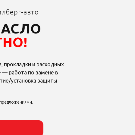
илберг-авто
МАСЛО
ТНО!
а, прокладки и расходных
 — работа по замене в
ятие/установка защиты
 предложениями.
 предложениями.