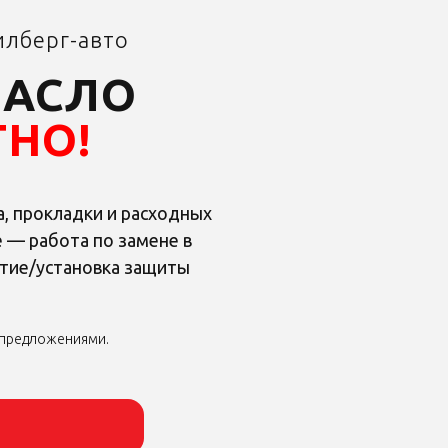
илберг-авто
МАСЛО
ТНО!
а, прокладки и расходных
 — работа по замене в
ятие/установка защиты
 предложениями.
 предложениями.