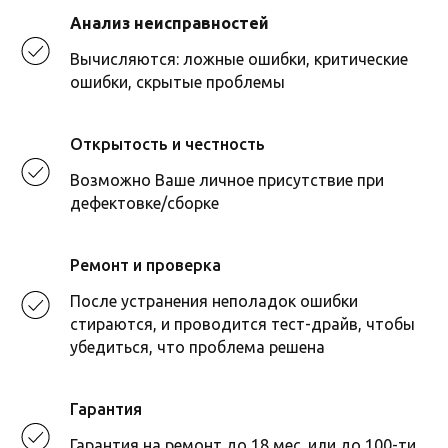
Анализ неисправностей
Вычисляются: ложные ошибки, критические
ошибки, скрытые проблемы
Открытость и честность
Возможно Ваше личное присутствие при
дефектовке/сборке
ОСТАВЬТЕ ЗАЯВКУ
Ремонт и проверка
После устранения неполадок ошибки
Ответим на вопросы по срокам
стираются, и проводится
тест-драйв, чтобы
и стоимости, запишем на удобное
убедиться, что проблема решена
для вас время
Гарантия
+7
Гарантия на ремонт до 18 мес. или до 100-ти