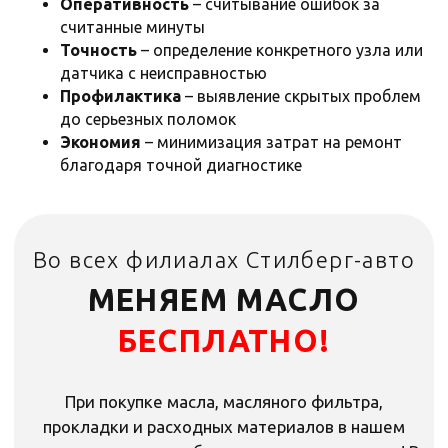
Оперативность
– считывание ошибок за
считанные минуты
При покупке масла, масляного фильтра,
Точность
– определение конкретного узла или
прокладки и расходных материалов в нашем
автотехцентре — работа по замене в подарок! В
датчика с неисправностью
стоимость включена снятие/установка защиты
Профилактика
– выявление скрытых проблем
картера.
до серьезных поломок
Экономия
– минимизация затрат на ремонт
Акция не суммируются с другими
Акция не суммируются с другими
предложениями.
предложениями.
благодаря точной диагностике
Записаться