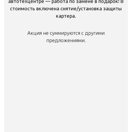
Когда нужна компьютерная
диагностика автомобиля
Горит Check Engine
или другие
лампы ошибок.
Плавающие обороты
, троит
двигатель.
Увеличился расход топлива
.
Автомат пинается
или плохо
переключается.
Перед покупкой б/у авто
(скрытые проблемы).
Чем раньше выя вить и устранить
проблему, тем дешевле
и безопаснее будет ремонт!