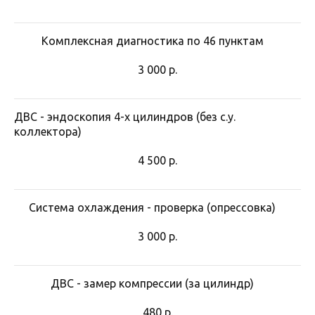
Почему выбирают
Комплексная диагностика по 46 пунктам
автотехцентр Стилберг-Авто
для ремонта коробок передач
3 000
р.
Оперативный ремонт в день
ДВС - эндоскопия 4-х цилиндров (без с.у.
обращения
коллектора)
Современное оборудование и
точная диагностика
4 500
р.
Опытные мастера со стажем 10+
лет
Собственный склад запчастей
Система охлаждения - проверка (опрессовка)
Гарантия на все работы и
3 000
р.
запчасти
Доступные цены, скидки и
акции
ДВС - замер компрессии (за цилиндр)
480
р.