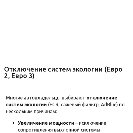
Многие автовладельцы выбирают
отключение
Стоимость диагностики в Москве
и области*
систем экологии
(EGR, сажевый фильтр, AdBlue) по
нескольким причинам:
Увеличение мощности
– исключение
сопротивления выхлопной системы