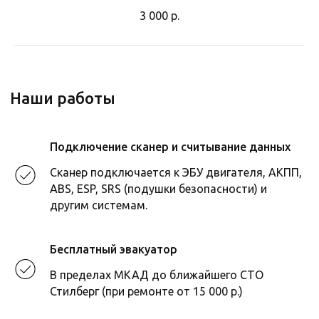
3 000
р.
Во всех филиалах Стилберг-авто
ГАРАНТИЯ
на ремонтные работы
и запчасти
Гарантия 2 года или 30 тыс. км. (что
наступит раньше)
Подключение сканер и считывание данных
Точный период гарантии на запчасти может
отличаться.
Сканер подключается к ЭБУ двигателя, АКПП,
Записаться
ABS, ESP, SRS (подушки безопасности) и
другим системам.
Бесплатный эвакуатор
В пределах МКАД до ближайшего СТО
Стилберг (при ремонте от 15 000 р.)