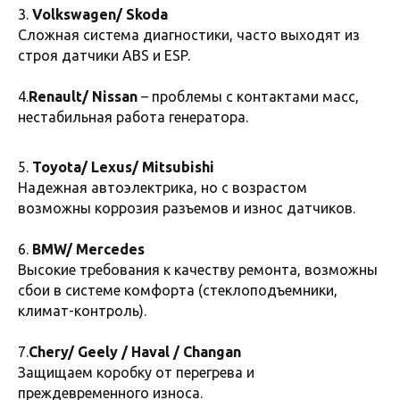
автомобиля могут привести
3.
Volkswagen/ Skoda
к серьезным проблемам. Если
Сложная система диагностики, часто выходят из
не устранить их вовремя, возможны:
строя датчики ABS и ESP.
Проблемы с запуском двигателя
—
4.
Renault/ Nissan
– проблемы с контактами масс,
автомобиль может не завестись
нестабильная работа генератора.
в самый неподходящий момент.
Разряд аккумулятора
— быстрая
5.
Toyota/ Lexus/ Mitsubishi
потеря заряда и необходимость
Надежная автоэлектрика, но с возрастом
частой подзарядки или замены.
возможны коррозия разъемов и износ датчиков.
Мигающие или тусклые фары
—
ухудшение видимости на дороге
6.
BMW/ Mercedes
и риск аварийных ситуаций.
Высокие требования к качеству ремонта, возможны
Ошибки на приборной панели
—
сбои в системе комфорта (стеклоподъемники,
сбои в электронике, некорректная
климат-контроль).
работа систем безопасности.
Риск замыкания
— поврежденная
7.
Chery/ Geely / Haval / Changan
проводка может привести
Защищаем коробку от перегрева и
к возгоранию.
преждевременного износа.