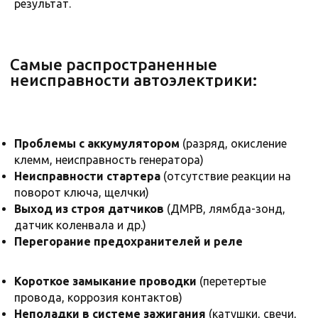
результат.
Ремонт автоэлектрики для
популярных марок автомобилей в РФ
Проблемы с аккумулятором
(разряд, окисление
клемм, неисправность генератора)
Неисправности стартера
(отсутствие реакции на
поворот ключа, щелчки)
Выход из строя датчиков
(ДМРВ, лямбда-зонд,
датчик коленвала и др.)
Перегорание предохранителей и реле
Короткое замыкание проводки
(перетертые
провода, коррозия контактов)
Неполадки в системе зажигания
(катушки, свечи,