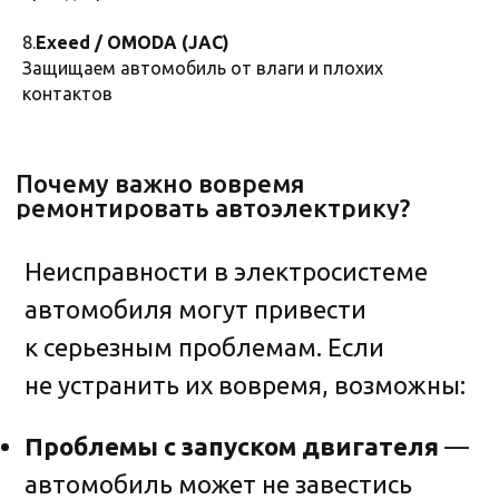
8.
Exeed / OMODA (JAC)
Защищаем автомобиль от влаги и плохих
Чем раньше выя вить и устранить
контактов
проблему, тем дешевле
и безопаснее будет ремонт!
Записаться на диагностику
Услуги автоэлектрика