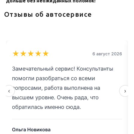
дольше без неожиданных поломок!
Ответим на вопросы по срокам
и стоимости, запишем на удобное
для вас время
+7
★
★
★
★
★
6 август 2026
Я даю согласие на обработку
персональных данных в соответствии с
Замечательный сервис! Консультанты
политикой конфиденциальности
помогли разобраться со всеми
Отправить
вопросами, работа выполнена на
‹
›
высшем уровне. Очень рада, что
обратилась именно сюда.
Ольга Новикова