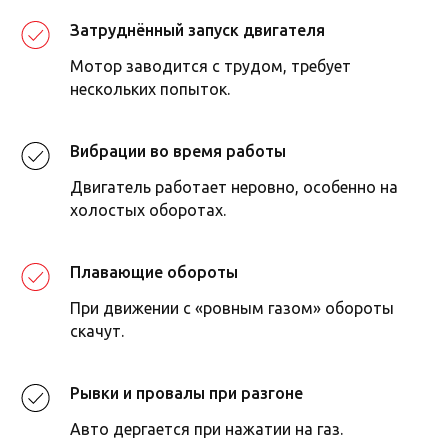
только специалист.
Затруднённый запуск двигателя
Записаться на диагностику
Мотор заводится с трудом, требует
нескольких попыток.
Почему выбирают автотехцентр
Стилберг-Авто Беляево
Вибрации во время работы
Оперативный ремонт в день
Двигатель работает неровно, особенно на
обращения
холостых оборотах.
Современное оборудование и точная
диагностика
Опытные мастера со стажем 10+ лет
Плавающие обороты
Собственный склад запчастей
При движении с «ровным газом» обороты
Гарантия на все работы и запчасти
скачут.
Доступные цены, скидки и акции
Рывки и провалы при разгоне
Авто дергается при нажатии на газ.